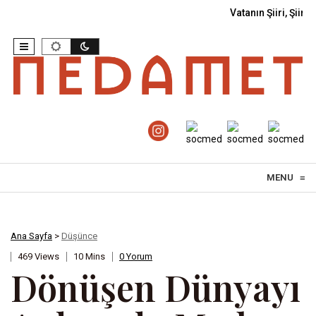
Vatanın Şiiri, Şiiri
Skip to content
MENU
≡
Ana Sayfa
>
Düşünce
469 Views
10 Mins
0 Yorum
Dönüşen Dünyayı