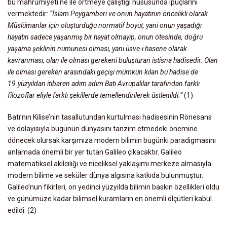
bu mahrumiyeti ne ile örtmeye çalıştığı hususunda ipuçlarını
vermektedir:
“İslam Peygamberi ve onun hayatının öncelikli olarak
Müslümanlar için oluşturduğu normatif boyut, yani onun yaşadığı
hayatın sadece yaşanmış bir hayat olmayıp, onun ötesinde, doğru
yaşama şeklinin numunesi olması, yani üsve-i hasene olarak
kavranması, olan ile olması gerekeni buluşturan istisna hadisedir. Olan
ile olması gereken arasındaki geçişi mümkün kılan bu hadise de
19.yüzyıldan itibaren adım adım Batı Avrupalılar tarafından farklı
filozoflar eliyle farklı şekillerde temellendirilerek üstlenildi.”
(1)
Batı’nın Kilise’nin tasallutundan kurtulması hadisesinin Rönesans
ve dolayısıyla bugünün dünyasını tanzim etmedeki önemine
dönecek olursak karşımıza modern bilimin bugünki paradigmasını
anlamada önemli bir yer tutan Galileo çıkacaktır. Galileo
matematiksel akılcılığı ve niceliksel yaklaşımı merkeze almasıyla
modern bilime ve seküler dünya algısına katkıda bulunmuştur.
Galileo’nun fikirleri, on yedinci yüzyılda bilimin baskın özellikleri oldu
ve günümüze kadar bilimsel kuramların en önemli ölçütleri kabul
edildi. (2)