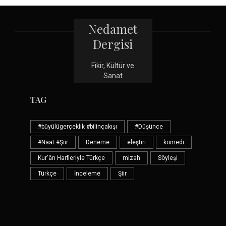
Nedamet
Dergisi
Fikir, Kültür ve
Sanat
TAG
#büyülügerçeklik #bilinçakışı
#Düşünce
#Naat #Şiir
Deneme
eleştiri
komedi
Kur'ân Harfleriyle Türkçe
mizah
Söyleşi
Türkçe
İnceleme
Şiir