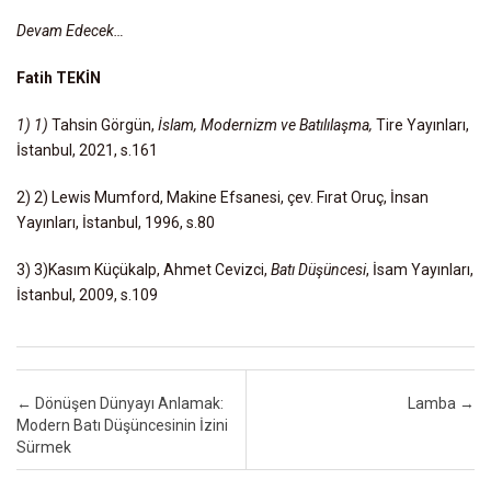
Devam Edecek…
Fatih TEKİN
1) 1)
Tahsin Görgün,
İslam, Modernizm ve Batılılaşma,
Tire Yayınları,
İstanbul, 2021, s.161
2) 2) Lewis Mumford, Makine Efsanesi, çev. Fırat Oruç, İnsan
Yayınları, İstanbul, 1996, s.80
3) 3)Kasım Küçükalp, Ahmet Cevizci,
Batı Düşüncesi
, İsam Yayınları,
İstanbul, 2009, s.109
Post navigation
←
Dönüşen Dünyayı Anlamak:
Lamba
→
Modern Batı Düşüncesinin İzini
Sürmek