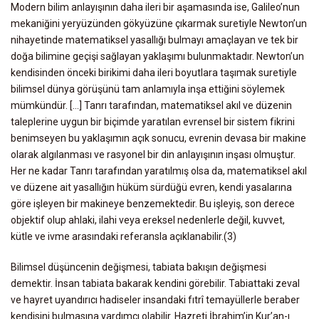
Modern bilim anlayışının daha ileri bir aşamasında ise, Galileo’nun
mekaniğini yeryüzünden gökyüzüne çıkarmak suretiyle Newton’un
nihayetinde matematiksel yasallığı bulmayı amaçlayan ve tek bir
doğa bilimine geçişi sağlayan yaklaşımı bulunmaktadır. Newton’un
kendisinden önceki birikimi daha ileri boyutlara taşımak suretiyle
bilimsel dünya görüşünü tam anlamıyla inşa ettiğini söylemek
mümkündür. […] Tanrı tarafından, matematiksel akıl ve düzenin
taleplerine uygun bir biçimde yaratılan evrensel bir sistem fikrini
benimseyen bu yaklaşımın açık sonucu, evrenin devasa bir makine
olarak algılanması ve rasyonel bir din anlayışının inşası olmuştur.
Her ne kadar Tanrı tarafından yaratılmış olsa da, matematiksel akıl
ve düzene ait yasallığın hüküm sürdüğü evren, kendi yasalarına
göre işleyen bir makineye benzemektedir. Bu işleyiş, son derece
objektif olup ahlaki, ilahi veya ereksel nedenlerle değil, kuvvet,
kütle ve ivme arasındaki referansla açıklanabilir.(3)
Bilimsel düşüncenin değişmesi, tabiata bakışın değişmesi
demektir. İnsan tabiata bakarak kendini görebilir. Tabiattaki zeval
ve hayret uyandırıcı hadiseler insandaki fıtrî temayüllerle beraber
kendisini bulmasına yardımcı olabilir. Hazreti İbrahim’in Kur’an-ı