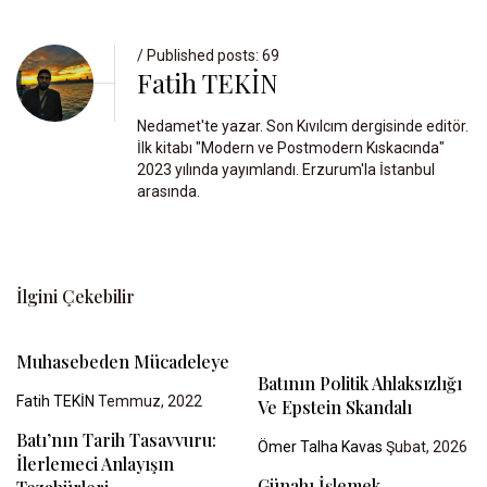
/ Published posts: 69
Fatih TEKİN
Nedamet'te yazar. Son Kıvılcım dergisinde editör.
İlk kitabı "Modern ve Postmodern Kıskacında"
2023 yılında yayımlandı. Erzurum'la İstanbul
arasında.
İlgini Çekebilir
Muhasebeden Mücadeleye
Batının Politik Ahlaksızlığı
Fatih TEKİN
Temmuz, 2022
Ve Epstein Skandalı
Batı’nın Tarih Tasavvuru:
Ömer Talha Kavas
Şubat, 2026
İlerlemeci Anlayışın
Günahı İşlemek