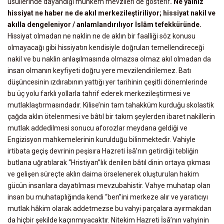
usullerinde dayandığı muhkem mevzileri de gösterir
. Ne yalnız
hissiyat ne haber ne de akıl merkezileştiriliyor; hissiyat nakil ve
akılla dengeleniyor / anlamlandırılıyor İslâm tefekküründe.
Hissiyat olmadan ne naklin ne de aklın bir faalliği söz konusu
olmayacağı gibi hissiyatın kendisiyle doğruları temellendireceği
nakil ve bu naklin anlaşılmasında olmazsa olmaz akıl olmadan da
insan olmanın keyfiyeti doğru yere mevzilendirilemez. Batı
düşüncesinin ızdırabının yattığı yer tarihinin çeşitli dönemlerinde
bu üç yolu farklı yollarla tahrif ederek merkezileştirmesi ve
mutlaklaştırmasındadır. Kilise’nin tam tahakküm kurduğu skolastik
çağda aklın ötelenmesi ve bâtıl bir takım şeylerden ibaret nakillerin
mutlak addedilmesi sonucu aforozlar meydana geldiği ve
Engizisyon mahkemelerinin kurulduğu bilinmektedir. Vahiyle
irtibata geçiş devrinin peşisıra Hazreti İsâ’nın getirdiği tebliğin
butlana uğratılarak “Hristiyan”lık denilen bâtıl dinin ortaya çıkması
ve gelişen süreçte aklın daima örselenerek oluşturulan hakim
gücün insanlara dayatılması mevzubahistir. Vahye muhatap olan
insan bu muhataplığında kendi “ben”ini merkeze alır ve yaratıcıyı
mutlak hâkim olarak addetmezse bu vahyi parçalara ayırmakdan
da hiçbir şekilde kaçınmıyacaktır. Nitekim Hazreti İsâ’nın vahyinin