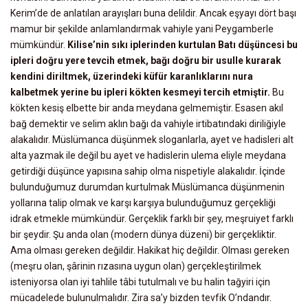
Kerim’de de anlatılan arayışları buna delildir. Ancak eşyayı dört başı
mamur bir şekilde anlamlandırmak vahiyle yani Peygamberle
mümkündür.
Kilise’nin sıkı iplerinden kurtulan Batı düşüncesi bu
ipleri doğru yere tevcih etmek, bağı doğru bir usulle kurarak
kendini diriltmek, üzerindeki küfür karanlıklarını nura
kalbetmek yerine bu ipleri kökten kesmeyi tercih etmiştir.
Bu
kökten kesiş elbette bir anda meydana gelmemiştir. Esasen akıl
bağ demektir ve selim aklın bağı da vahiyle irtibatındaki diriliğiyle
alakalıdır. Müslümanca düşünmek sloganlarla, ayet ve hadisleri alt
alta yazmak ile değil bu ayet ve hadislerin ulema eliyle meydana
getirdiği düşünce yapısına sahip olma nispetiyle alakalıdır. İçinde
bulunduğumuz durumdan kurtulmak Müslümanca düşünmenin
yollarına talip olmak ve karşı karşıya bulunduğumuz gerçekliği
idrak etmekle mümkündür. Gerçeklik farklı bir şey, meşruiyet farklı
bir şeydir. Şu anda olan (modern dünya düzeni) bir gerçekliktir.
Ama olması gereken değildir. Hakikat hiç değildir. Olması gereken
(meşru olan, şârinin rızasına uygun olan) gerçekleştirilmek
isteniyorsa olan iyi tahlile tâbi tutulmalı ve bu halin tağyiri için
mücadelede bulunulmalıdır. Zira sa’y bizden tevfik O’ndandır.