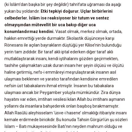
(ki İslâm’dan başka bir şey değildir) tahrifata uğraması da aşağı
yukarı bu yoldandır.
Etki tepkiyi doğurur. Uçlar birbirlerini
celbederler. İslâm ise reaksiyoner bir tutum ve sentez
olmayışından mütevellit bir uca bakıp diğer uca
konumlandırmaz kendini.
Vasat olmak, merkez olmak, ortada,
hakkın emrettiği yerde durmaktır. Skolastik düşünceye karşı
Rönesans ile açılan bayrakların düştüğü yer Kilise’nin bulunduğu
yerin tam zıddıdır. Bir taraf aklı iptal ederken diğer taraf aklı
mutlaklaştırarak insanı, kendi iştihalarını gözden geçirmekten,
tashihe çalışmaktan uzak duran insanı her şeyin ölçüsü ve ölçütü
haline getirmiş, nefs-i emmâreyi meşrulaştırarak insanın asıl
ulaşması beklenen ve yaratıcı tarafından kendisine emredilen
nefsin üst tabakalarını ihmal etmiştir. İnsanın bu tabakalara
ulaşması ancak bir Peygamber yoluyla mümkündür. Zira dünya
hayatını var eden, imtihan vesilesi kılan Allah bu imtihanı aşmanın
yollarını da insanlara bahşederek onları başıboş bırakmamıştır.
Allah Rasûlü aleyhisselam ‘üsve-i hasene’ olmaklığı itibariyle insanı
kemale erdirmede biricikdir. Bu konuda Tahsin Görgün’ün şu sözleri
İslam – Batı mukayesesinde Batı’nın neyden mahrum olduğu ve