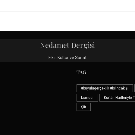
Nedamet Dergisi
Fikir, Kültür ve Sanat
TAG
#büyülügerçeklik #bilinçakışı
komedi
Kur'ân Harfleriyle 
Şiir