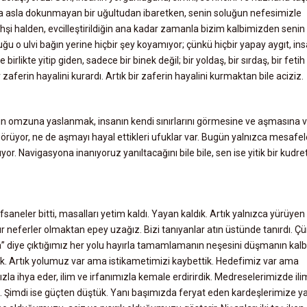
una asla dokunmayan bir uğultudan ibaretken, senin soluğun nefesimizle
hşi halden, evcilleştirildiğin ana kadar zamanla bizim kalbimizden senin
duğu o ulvi bağın yerine hiçbir şey koyamıyor; çünkü hiçbir yapay aygıt, in
irlikte yitip giden, sadece bir binek değil; bir yoldaş, bir sırdaş, bir fetih
r zaferin hayalini kurardı. Artık bir zaferin hayalini kurmaktan bile aciziz.
in omzuna yaslanmak, insanın kendi sınırlarını görmesine ve aşmasına v
rı görüyor, ne de aşmayı hayal ettikleri ufuklar var. Bugün yalnızca mesafel
. Navigasyona inanıyoruz yanıltacağını bile bile, sen ise yitik bir kudre
fsaneler bitti, masalları yetim kaldı. Yayan kaldık. Artık yalnızca yürüyen
esur neferler olmaktan epey uzağız. Bizi tanıyanlar atın üstünde tanırdı. Ç
la” diye çıktığımız her yolu hayırla tamamlamanın neşesini düşmanın kalb
ırdık. Artık yolumuz var ama istikametimizi kaybettik. Hedefimiz var ama
ızla ihya eder, ilim ve irfanımızla kemale erdirirdik. Medreselerimizde ili
. Şimdi ise güçten düştük. Yanı başımızda feryat eden kardeşlerimize y