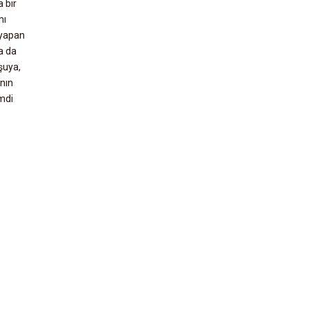
 bir
mı
 yapan
a da
şuya,
ının
imdi