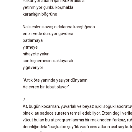
Yakarıyor atların şahı Bukefalos’a
yetinmiyor çünkü koşmakla
karanlığın böğrüne
Nal sesleri savaş nidalarına karıştığında
en zirvede duruyor gövdesi
patlamaya
yitmeye
nihayete yakın
son kişnemesini saklayarak
yığılıveriyor
“Artık öte yanında yaşıyor dünyanın
Ve evren bir tabut oluyor”
7
At, bugün kocaman, yuvarlak ve beyaz ışıklı soğuk laboratuv
binek, atı sadece sureten temsil edebiliyor. Etten değil verile
vücut bulan bu at programlanmış bir makineden farksız; ruh
derinliğindeki ‘’başka bir şey”lik vasfı cins atların asil soy