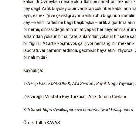
kaldırıldı. Özneyken nesne oldu. İlahi bir sanattan, teknoloj
şey değil. Artık büyüleyici bir varlıktan çok fiber kabloların
aynı, esnekliği ve çevikliği aynı. Sanki ruhu bugünün meta
şey —kendi iradesine bağlı başıboşluk— artık algoritmaların 
ölmemiş olması değil; atın atı at yapan her şeyden mahrum 
anlamdan yoksun bir sür’ate, anlamdan yoksun bir sese sahi
bir figürü. At artık koşmuyor, çalışıyor herhangi bir mekanik z
laboratuvar camının ardında, geçmişin hayaletini izliyoruz.
olmalı mıdır?
Kaynakça;
1-
Necip Fazıl KISAKÜREK, At’a Senfoni, Büyük Doğu Yayınları,
2-Kiziroğlu Mustafa Bey Türküsü, Aşık Dursun Cevlani
3-
*Görsel:
https://wallpapercave.com/westworld-wallpapers
Ömer Talha KAVAS