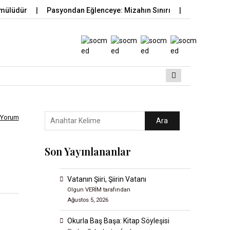
mülüdür
Pasyondan Eğlenceye: Mizahın Sınırı
Ahir Kaya
 Yorum
Ara
Son Yayınlananlar
Vatanın Şiiri, Şiirin Vatanı
Olgun VERİM tarafından
Ağustos 5, 2026
Okurla Baş Başa: Kitap Söyleşisi