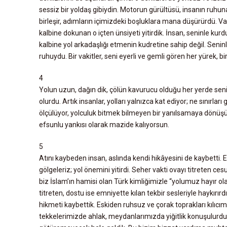
sessiz bir yoldaş gibiydin. Motorun gürültüsü, insanın ruh
N
birleşir, adımların içimizdeki boşluklara mana düşürürdü. Va
C
kalbine dokunan o içten ünsiyeti yitirdik. İnsan, seninle kur
E
kalbine yol arkadaşlığı etmenin kudretine sahip değil. Seninle b
ruhuydu. Bir vakitler, seni eyerli ve gemli gören her yürek, bi
İ
N
4
C
Yolun uzun, dağın dik, çölün kavurucu olduğu her yerde sen
E
olurdu. Artık insanlar, yolları yalnızca kat ediyor; ne sınırla
ölçülüyor, yolculuk bitmek bilmeyen bir yanılsamaya dönüşüyor
L
efsunlu yankısı olarak mazide kalıyorsun.
E
M
5
E
Atını kaybeden insan, aslında kendi hikâyesini de kaybetti. E
gölgeleriz; yol önemini yitirdi. Seher vakti ovayı titreten c
M
biz İslam’ın hamisi olan Türk kimliğimizle “yolumuz hayır o
E
titreten, dostu ise emniyette kılan tekbir sesleriyle haykır
K
hikmeti kaybettik. Eskiden ruhsuz ve çorak toprakları kılıcım
tekkelerimizde ahlak, meydanlarımızda yiğitlik konuşulurdu
T