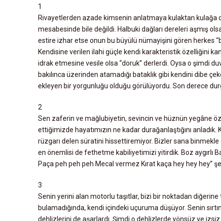
1
Rivayetlerden azade kimsenin anlatmaya kulaktan kulağa d
D
mesabesinde bile değildi. Halbuki dağları dereleri aşmış olsa
E
estire izhar etse onun bu büyülü nümayişini gören herkes “bir
N
Kendisine verilen ilahi güçle kendi karakteristik özelliğini k
E
idrak etmesine vesile olsa “doruk” derlerdi. Oysa o şimdi duva
M
bakılınca üzerinden atamadığı bataklık gibi kendini dibe çeke
E
ekleyen bir yorgunluğu olduğu görülüyordu. Son derece du
D
2
Sen zaferin ve mağlubiyetin, sevincin ve hüznün yegâne özne
Ü
ettiğimizde hayatımızın ne kadar durağanlaştığını anladık.
Ş
rüzgarı delen süratini hissettiremiyor. Bizler sana binmekle
Ü
en önemlisi de fethetme kabiliyetimizi yitirdik. Boz aygırlı Ba
N
Paça peh peh peh Mecal vermez Kırat kaça hey hey hey’’ şe
C
E
3
Senin yerini alan motorlu taşıtlar, bizi bir noktadan diğeri
G
bulamadığında, kendi içindeki uçuruma düşüyor. Senin sırtınd
dehlizlerini de aşarlardı. Şimdi o dehlizlerde yönsüz ve izsi
Ü