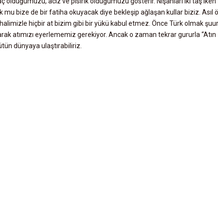
olduğumuzu, aciz ve pısırık olduğumuzu gösterir. Nişanları iki taş iken
mu bize de bir fatiha okuyacak diye bekleşip ağlaşan kullar biziz. Asıl öl
halimizle hiçbir at bizim gibi bir yükü kabul etmez. Önce Türk olmak şuu
arak atımızı eyerlememiz gerekiyor. Ancak o zaman tekrar gururla “Atın
ütün dünyaya ulaştırabiliriz.