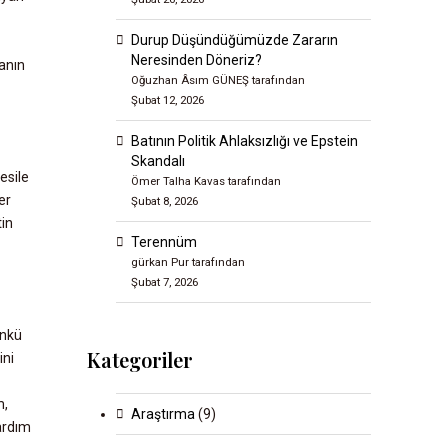
Durup Düşündüğümüzde Zararın
Neresinden Döneriz?
sanın
Oğuzhan Âsım GÜNEŞ tarafından
Şubat 12, 2026
Batının Politik Ahlaksızlığı ve Epstein
Skandalı
esile
Ömer Talha Kavas tarafından
er
Şubat 8, 2026
tin
Terennüm
gürkan Pur tarafından
Şubat 7, 2026
ünkü
Kategoriler
ini
m,
Araştırma
(9)
ardım