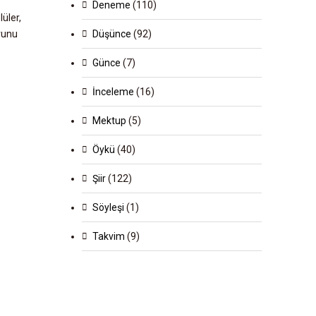
Deneme
(110)
üler,
Düşünce
(92)
runu
Günce
(7)
İnceleme
(16)
Mektup
(5)
Öykü
(40)
Şiir
(122)
Söyleşi
(1)
Takvim
(9)