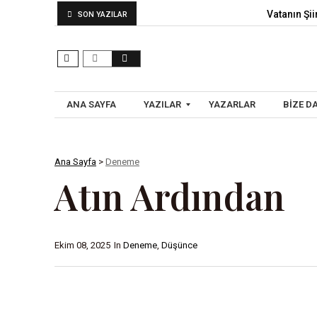
Vatanın Şiir
SON YAZILAR
ANA SAYFA
YAZILAR
YAZARLAR
BIZE D
Ana Sayfa
>
Deneme
A
Atın Ardından
R
A
Ş
T
Ekim 08, 2025
In
Deneme
,
Düşünce
I
R
M
A