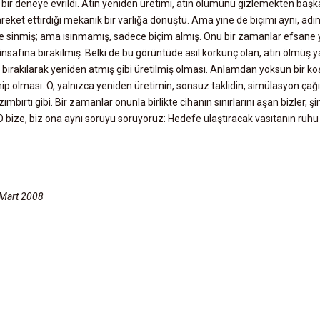
ik bir deneye evrildi. Atın yeniden üretimi, atın ölümünü gizlemekten başka
 hareket ettirdiği mekanik bir varlığa dönüştü. Ama yine de biçimi aynı, adı
line sinmiş; ama ısınmamış, sadece biçim almış. Onu bir zamanlar efsane
insafına bırakılmış. Belki de bu görüntüde asıl korkunç olan, atın ölmüş y
bırakılarak yeniden atmış gibi üretilmiş olması. Anlamdan yoksun bir ko
p olması. O, yalnızca yeniden üretimin, sonsuz taklidin, simülasyon çağ
ımbırtı gibi. Bir zamanlar onunla birlikte cihanın sınırlarını aşan bizler, ş
 O bize, biz ona aynı soruyu soruyoruz: Hedefe ulaştıracak vasıtanın ruhu
 Mart 2008