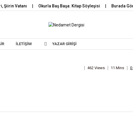
i, Şiirin Vatanı
Okurla Baş Başa: Kitap Söyleşisi
Burada Gö
Skip to content
AIR
İLETIŞIM
YAZAR GIRIŞI
462 Views
11 Mins
0