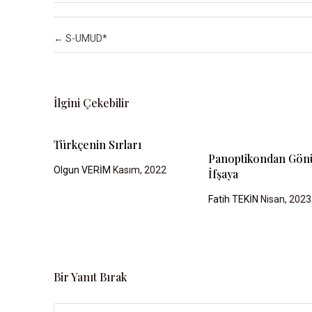
Post navigation
←
S-UMUD*
İlgini Çekebilir
Türkçenin Sırları
Panoptikondan Gönü
Olgun VERİM
Kasım, 2022
İfşaya
Fatih TEKİN
Nisan, 2023
Bir Yanıt Bırak