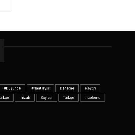
#Düşünce
#Naat #Şiir
Deneme
eleştiri
Türkçe
mizah
Söyleşi
Türkçe
İnceleme