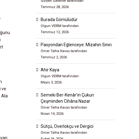
Sizden Gelenler tarafından
Temmuz 28, 2026
e
Burada Gömülüdür
Olgun VERİM tarafından
Temmuz 12, 2026
duğunu
i
Pasyondan Eğlenceye: Mizahın Sınırı
et
Ömer Talha Kavas tarafından
Temmuz 2, 2026
Ahir Kaya
Olgun VERİM tarafından
n
Mayıs 3, 2026
i ve
Semeki Ber-Kenâr’ın Çukurı
r Ala
Çeşminden Cihâna Nazar
Ömer Talha Kavas tarafından
Nisan 14, 2026
Sütçü, Overlokçu ve Dergici
Ömer Talha Kavas tarafından
ıyan
Şubat 26, 2026