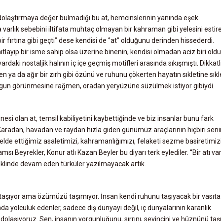
olaştırmaya değer bulmadığı bu at, hemcinslerinin yanında eşek
 varlık sebebini iltifata muhtaç olmayan bir kahraman gibi yelesini estir
 fırtına gibi geçti” dese kendisi de ‘’at’’ olduğunu derinden hissederdi.
anıtlayıp bir isme sahip olsa üzerine binenin, kendisi olmadan aciz biri ol
rdaki nostaljik halının iç içe geçmiş motifleri arasında sıkışmıştı. Dikkatl
n ya da ağır bir zırh gibi özünü ve ruhunu çökerten hayatın sıkletine sıkl
rgun görünmesine rağmen, oradan yeryüzüne süzülmek istiyor gibiydi.
si olan at, temsil kabiliyetini kaybettiğinde ve biz insanlar bunu fark
 Karadan, havadan ve raydan hızla giden günümüz araçlarının hiçbiri seni
 elde ettiğimiz asaletimizi, kahramanlığımızı, felaketi sezme basiretimiz
msı Beyrekler, Konur atlı Kazan Beyler bu diyarı terk eylediler. “Bir atı va
klinde devam eden türküler yazılmayacak artık.
ne taşıyor ama özümüzü taşımıyor. İnsan kendi ruhunu taşıyacak bir vasıta
a yolculuk edenler, sadece dış dünyayı değil, iç dünyalarının karanlık
z dolaşıyoruz. Sen, insanın yorgunluğunu, sırrını, sevincini ve hüznünü taş