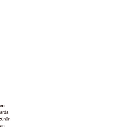
eni
larda
özünün
dan