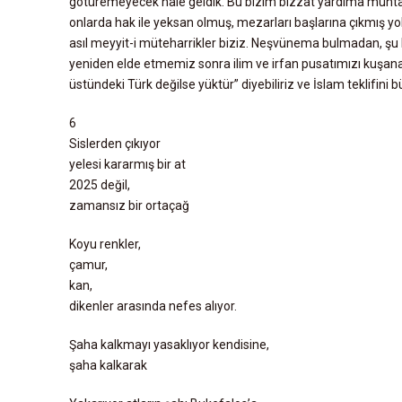
götüremeyecek hale geldik. Bu bizim bizzat yardıma muhtaç 
U
onlarda hak ile yeksan olmuş, mezarları başlarına çıkmış yok 
P
asıl meyyit-i müteharrikler biziz. Neşvünema bulmadan, şu 
yeniden elde etmemiz sonra ilim ve irfan pusatımızı kuşan
Ö
üstündeki Türk değilse yüktür” diyebiliriz ve İslam teklifini b
Y
K
6
Ü
Sislerden çıkıyor
yelesi kararmış bir at
Ş
2025 değil,
zamansız bir ortaçağ
I
I
Koyu renkler,
R
çamur,
kan,
dikenler arasında nefes alıyor.
Şaha kalkmayı yasaklıyor kendisine,
şaha kalkarak