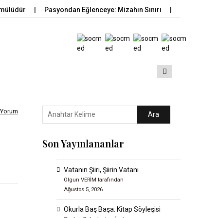
mülüdür
Pasyondan Eğlenceye: Mizahın Sınırı
Ahir Kaya
 Yorum
Ara
Son Yayınlananlar
Vatanın Şiiri, Şiirin Vatanı
Olgun VERİM tarafından
Ağustos 5, 2026
Okurla Baş Başa: Kitap Söyleşisi