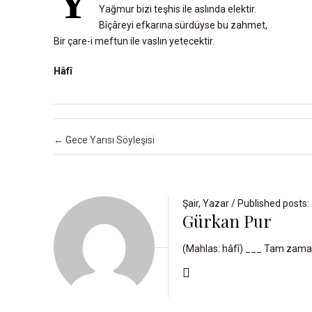
Y
Yağmur bizi teşhis ile aslında elektir.
Bîçâreyi efkarına sürdüyse bu zahmet,
D
Bir çare-i meftun ile vaslın yetecektir.
E
N
Hâfî
E
M
E
Post navigation
←
Gece Yarısı Söyleşisi
D
Ü
Ş
Şair, Yazar / Published posts:
Ü
Gürkan Pur
N
C
(Mahlas: hâfî) ___ Tam zaman
E
G
Ü