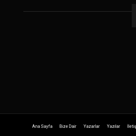
Skip to content
Ana Sayfa
Bize Dair
Yazarlar
Yazılar
İleti