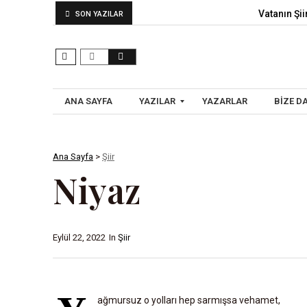
Vatanın Şiir
SON YAZILAR
ANA SAYFA
YAZILAR
YAZARLAR
BIZE D
Ana Sayfa
>
Şiir
A
Niyaz
R
A
Ş
T
Eylül 22, 2022
In
Şiir
I
R
M
ağmursuz o yolları hep sarmışsa vehamet,
A