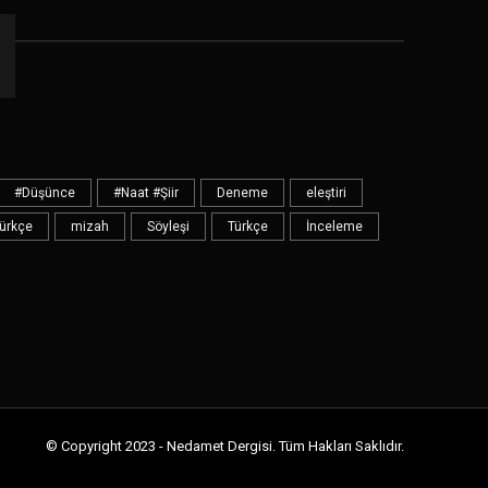
#Düşünce
#Naat #Şiir
Deneme
eleştiri
Türkçe
mizah
Söyleşi
Türkçe
İnceleme
© Copyright 2023 - Nedamet Dergisi. Tüm Hakları Saklıdır.