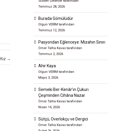
Sizden Gelenler tarafından
Temmuz 28, 2026
Burada Gömülüdür
Olgun VERİM tarafından
Temmuz 12, 2026
Pasyondan Eğlenceye: Mizahın Sınırı
Ömer Talha Kavas tarafından
Temmuz 2, 2026
 Kız
→
Ahir Kaya
Olgun VERİM tarafından
Mayıs 3, 2026
Semeki Ber-Kenâr’ın Çukurı
Çeşminden Cihâna Nazar
Ömer Talha Kavas tarafından
Nisan 14, 2026
Sütçü, Overlokçu ve Dergici
Ömer Talha Kavas tarafından
Şubat 26, 2026