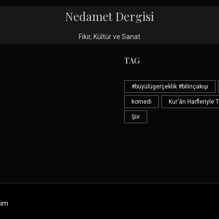
Nedamet Dergisi
Fikir, Kültür ve Sanat
TAG
#büyülügerçeklik #bilinçakışı
komedi
Kur'ân Harfleriyle 
Şiir
şim