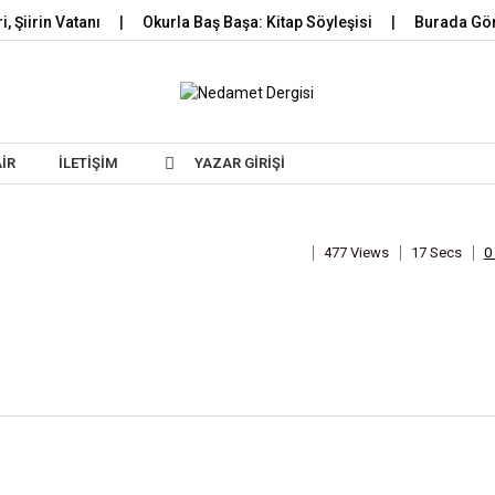
i, Şiirin Vatanı
Okurla Baş Başa: Kitap Söyleşisi
Burada Gö
Skip to content
AIR
İLETIŞIM
YAZAR GIRIŞI
477 Views
17 Secs
0