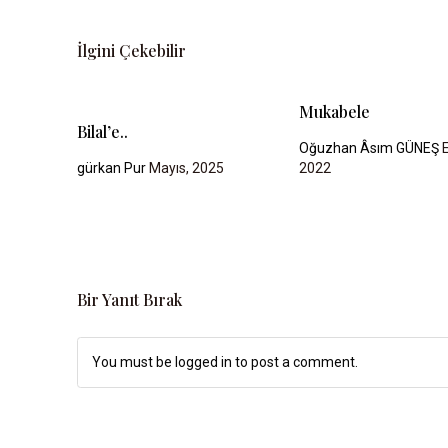
N
C
İlgini Çekebilir
E
Mukabele
İ
Bilal’e..
N
Oğuzhan Âsım GÜNEŞ
E
gürkan Pur
Mayıs, 2025
2022
C
E
L
E
M
Bir Yanıt Bırak
E
M
You must be logged in to post a comment.
E
K
T