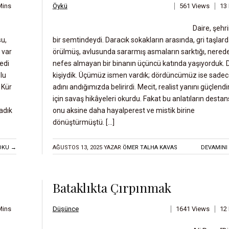
Mins
Öykü
561 Views
13
Daire, şehri
su,
bir semtindeydi. Daracık sokakların arasında, gri taşlar
 var
örülmüş, avlusunda sararmış asmaların sarktığı, nered
edi
nefes almayan bir binanın üçüncü katında yaşıyorduk. 
ğlu
kişiydik. Üçümüz ismen vardık; dördüncümüz ise sade
 Kür
adını andığımızda belirirdi. Mecit, realist yanını güçlen
için savaş hikâyeleri okurdu. Fakat bu anlatıların destansı
adık
onu aksine daha hayalperest ve mistik birine
dönüştürmüştü. […]
OKU →
AĞUSTOS 13, 2025
YAZAR
ÖMER TALHA KAVAS
DEVAMINI
Bataklıkta Çırpınmak
Mins
Düşünce
1641 Views
12