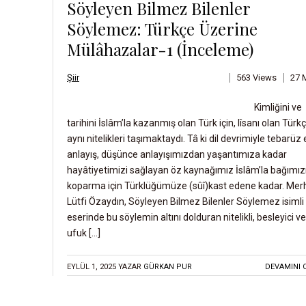
Söyleyen Bilmez Bilenler
Söylemez: Türkçe Üzerine
D
Mülâhazalar-1 (İnceleme)
E
N
Şiir
563 Views
27 
E
M
Kimliğini ve
E
tarihini İslâm’la kazanmış olan Türk için, lîsanı olan Türk
aynı nitelikleri taşımaktaydı. Tâ ki dil devrimiyle tebarüz
D
anlayış, düşünce anlayışımızdan yaşantımıza kadar
Ü
hayâtiyetimizi sağlayan öz kaynağımız İslâm’la bağımız
Ş
koparma için Türklüğümüze (sûî)kast edene kadar. Me
Ü
Lütfi Özaydın, Söyleyen Bilmez Bilenler Söylemez isimli
eserinde bu söylemin altını dolduran nitelikli, besleyici ve
N
ufuk […]
C
E
EYLÜL 1, 2025
YAZAR
GÜRKAN PUR
DEVAMINI 
G
Ü