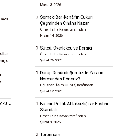
Mayıs 3, 2026
Semeki Ber-Kenâr’ın Çukurı
 Secs
Çeşminden Cihâna Nazar
Ömer Talha Kavas tarafından
Nisan 14, 2026
Sütçü, Overlokçu ve Dergici
llar
Ömer Talha Kavas tarafından
Şubat 26, 2026
mış o
Durup Düşündüğümüzde Zararın
um
Neresinden Döneriz?
k
Oğuzhan Âsım GÜNEŞ tarafından
Şubat 12, 2026
Batının Politik Ahlaksızlığı ve Epstein
 OKU →
Skandalı
Ömer Talha Kavas tarafından
Şubat 8, 2026
Terennüm