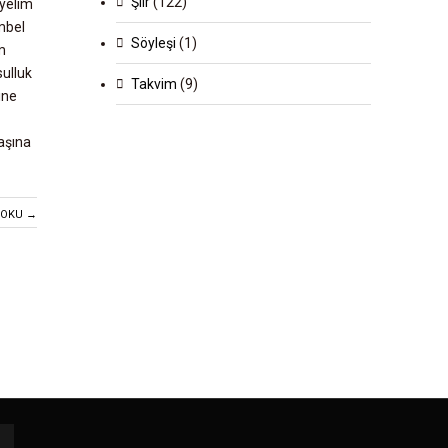
Şiir
(122)
iyelim
embel
Söyleşi
(1)
m
sulluk
Takvim
(9)
ine
başına
 OKU →