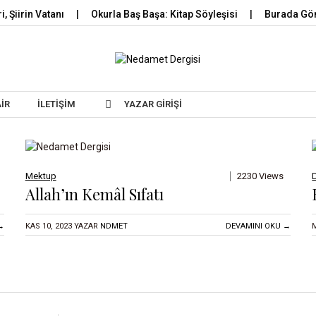
i, Şiirin Vatanı
Okurla Baş Başa: Kitap Söyleşisi
Burada Gö
Skip to content
AIR
İLETIŞIM
YAZAR GIRIŞI
Mektup
2230 Views
Allah’ın Kemâl Sıfatı
→
KAS 10, 2023
YAZAR
NDMET
DEVAMINI OKU →