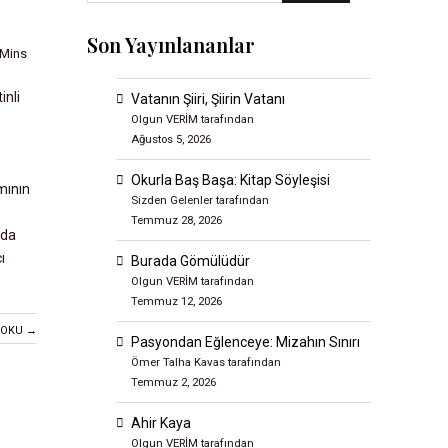
Son Yayınlananlar
 Mins
inli
Vatanın Şiiri, Şiirin Vatanı
Olgun VERİM tarafından
Ağustos 5, 2026
Okurla Baş Başa: Kitap Söyleşisi
mının
Sizden Gelenler tarafından
Temmuz 28, 2026
 da
ı
Burada Gömülüdür
Olgun VERİM tarafından
Temmuz 12, 2026
 OKU →
Pasyondan Eğlenceye: Mizahın Sınırı
Ömer Talha Kavas tarafından
Temmuz 2, 2026
Ahir Kaya
Olgun VERİM tarafından