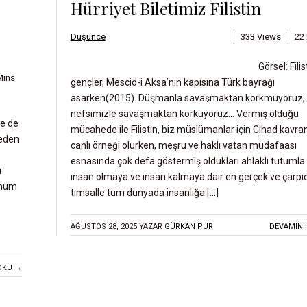
Hürriyet Biletimiz Filistin
Düşünce
333 Views
22
Görsel: Filist
Mins
gençler, Mescid-i Aksa’nın kapısına Türk bayrağı
asarken(2015). Düşmanla savaşmaktan korkmuyoruz,
nefsimizle savaşmaktan korkuyoruz… Vermiş olduğu
çe de
mücahede ile Filistin, biz müslümanlar için Cihad kavra
 eden
canlı örneği olurken, meşru ve haklı vatan müdafaası
esnasında çok defa göstermiş oldukları ahlaklı tutumla
ı
insan olmaya ve insan kalmaya dair en gerçek ve çarpıc
rhum
timsalle tüm dünyada insanlığa […]
AĞUSTOS 28, 2025
YAZAR
GÜRKAN PUR
DEVAMINI
OKU →