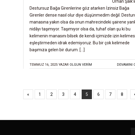
Orhan Şaik’i
Destursuz Bağa Girenlerine göz atarken İzinsiz Bağa
Girenler dense nasıl olur diye düşünmedim değil. Destu
manasına yakın olsa da onun mahrecindeki şairene yank
nidâyı taşımıyor. Taşımıyor olsa da, tuhaf olan şu ki bu
kelimenin manasını bilsek de kendi içimizde izin kelimesi
eşleştirmeden idrak edemiyoruz. Bu bir çok kelimede
başımıza gelen bir durum. […]
TEMMUZ 16, 2025
YAZAR
OLGUN VERİM
DEVAMINI 
«
1
2
3
4
5
6
7
8