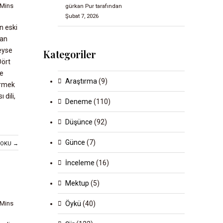
 Mins
gürkan Pur tarafından
Şubat 7, 2026
n eski
dan
eyse
Kategoriler
Dört
ce
Araştırma
(9)
dirmek
 dili,
Deneme
(110)
Düşünce
(92)
Günce
(7)
 OKU →
İnceleme
(16)
Mektup
(5)
Öykü
(40)
 Mins