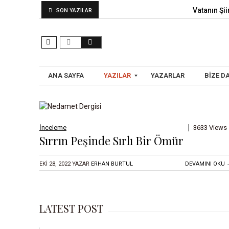
Vatanın Şiir
SON YAZILAR
ANA SAYFA
YAZILAR
YAZARLAR
BIZE D
A
İnceleme
3633 Views
R
Sırrın Peşinde Sırlı Bir Ömür
A
Ş
EKI 28, 2022
YAZAR
ERHAN BURTUL
DEVAMINI OKU 
T
I
R
LATEST POST
M
A