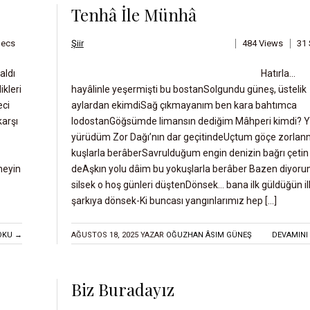
Tenhâ İle Münhâ
Secs
Şiir
484 Views
31
aldı
Hatırla…
kleri
hayâlinle yeşermişti bu bostanSolgundu güneş, üstelik
eci
aylardan ekimdiSağ çıkmayanım ben kara bahtımca
karşı
lodostanGöğsümde limansın dediğim Mâhperi kimdi? Yo
yürüdüm Zor Dağı’nın dar geçitindeUçtum göçe zorlan
kuşlarla berâberSavrulduğum engin denizin bağrı çetin
neyin
deAşkın yolu dâim bu yokuşlarla berâber Bazen diyor
silsek o hoş günleri düştenDönsek… bana ilk güldüğün il
şarkıya dönsek-Ki buncası yangınlarımız hep […]
OKU →
AĞUSTOS 18, 2025
YAZAR
OĞUZHAN ÂSIM GÜNEŞ
DEVAMINI
Biz Buradayız