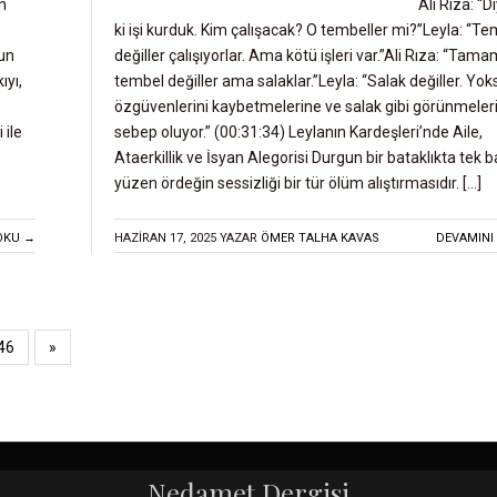
n
Ali Rıza: “D
ki işi kurduk. Kim çalışacak? O tembeller mi?”Leyla: “T
run
değiller çalışıyorlar. Ama kötü işleri var.”Ali Rıza: “Tama
ıyı,
tembel değiller ama salaklar.”Leyla: “Salak değiller. Yok
özgüvenlerini kaybetmelerine ve salak gibi görünmeler
 ile
sebep oluyor.” (00:31:34) Leylanın Kardeşleri’nde Aile,
Ataerkillik ve İsyan Alegorisi Durgun bir bataklıkta tek 
yüzen ördeğin sessizliği bir tür ölüm alıştırmasıdır. […]
OKU →
HAZIRAN 17, 2025
YAZAR
ÖMER TALHA KAVAS
DEVAMINI
46
»
Nedamet Dergisi