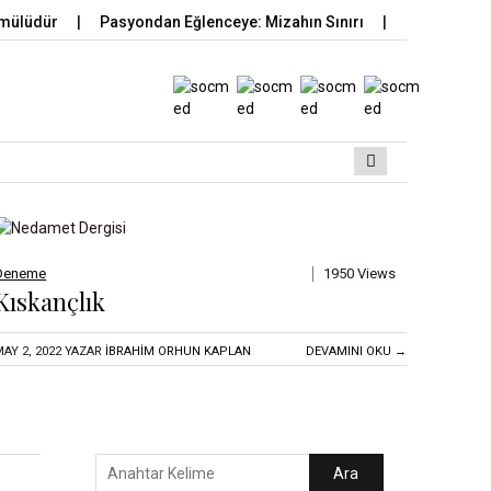
mülüdür
Pasyondan Eğlenceye: Mizahın Sınırı
Ahir Kaya
Deneme
1950 Views
Kıskançlık
MAY 2, 2022
YAZAR
İBRAHIM ORHUN KAPLAN
DEVAMINI OKU →
Ara