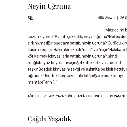
Neyin Uğruna
N
C
Şiir
456 Views
26 
E
Mâzide mi k
İ
sözün kıymeti?Az lafı çok ettik, neyin uğruna?Nefes dedi
N
sırlı hikmetiBir buğdaya sattık, neyin uğruna? Çürüdü kir
C
kadim kerpiçinHakimlere kaldı “nasıl” ve “niçin”Hakikate 
kör kalmak içinŞaşılarla yattık, neyin uğruna? Şimdi
E
mağlubuyuz büyük savaşınŞefkatte kıtlık var, nefrette
L
taşkınBozduk kimyasını sevgi ve aşkınKalbe kibir kattık, 
E
uğruna? Unuttuk hoş sözü, tatlı hitâbıŞaire bıraktık ayı-
M
mehtâbıTarih […]
E
AĞUSTOS 21, 2025
YAZAR
OĞUZHAN ÂSIM GÜNEŞ
DEVAMINI 
M
E
K
Çağda Yaşadık
T